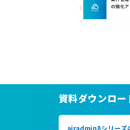
の強化ア
資料ダウンロー
airadmin8シリー