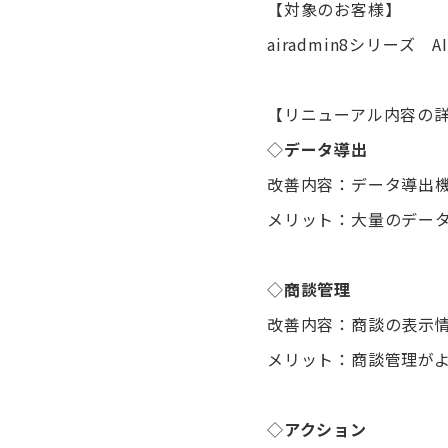
【対象のお客様】
airadmin8シリー
【リニューアル内容の
◇
データ導出
改善内容：データ導出
メリット：大量のデー
◇
商談管理
改善内容：商談の表示
メリット：商談管理が
◇
アクション