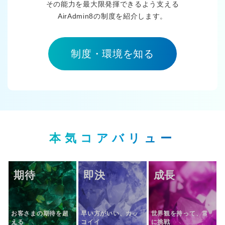
その能力を最大限発揮できるよう支える
AirAdmin8の制度を紹介します。
制度・環境を知る
本気コアバリュー
期待
即決
成長
お客さまの期待を超
早い方がいい、カッ
世界観を持って、常
える
コイイ
に挑戦