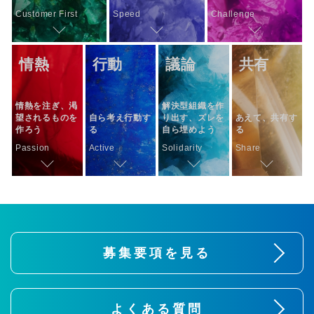
Customer First
Speed
Challenge
情熱
行動
議論
共有
情熱を注ぎ、渇
解決型組織を作
望されるものを
自ら考え行動す
り出す、ズレを
あえて、共有す
作ろう
る
自ら埋めよう
る
Passion
Active
Solidarity
Share
募集要項を⾒る
よくある質問