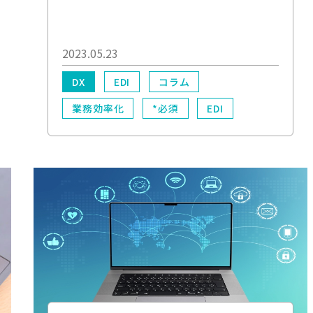
2023.05.23
DX
EDI
コラム
業務効率化
*必須
EDI
WEB帳票
電子化
電子帳簿保存法